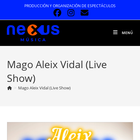
Ir
PRODUCCIÓN Y ORGANIZACIÓN DE ESPECTÁCULOS
al
contenido
MENÚ
Mago Aleix Vidal (Live
Show)
>
Mago Aleix Vidal (Live Show)