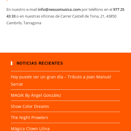
En nuestro e-mail
info@nexusmusica.com
por teléfono en el
977 25
43 33
o en nuestras oficinas de Carrer Castell de Tona, 21, 43850
Cambrils, Tarragona
NOTICIAS RECIENTES
Hoy puede ser un gran día – Tributo a Joan Manuel
Serrat
MAGIK By Ángel González
Show Color Dreams
The Night Prowlers
Mágica Clown Lilina