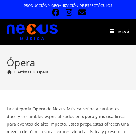
Ir
PRODUCCIÓN Y ORGANIZACIÓN DE ESPECTÁCULOS
al
contenido
MENÚ
Ópera
>
Artistas
>
Ópera
La categoría
Ópera
de Nexus Música reúne a cantantes,
dúos y ensambles especializados en
ópera y música lírica
para eventos de alto impacto. Estas propuestas ofrecen una
mezcla de técnica vocal, expresividad artística y presencia