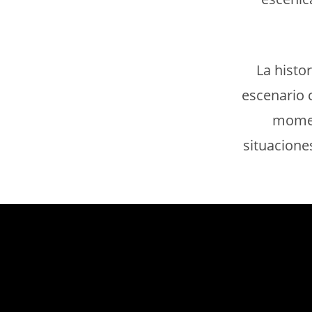
La histo
escenario 
momen
situacione