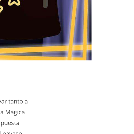
var tanto a
la Mágica
opuesta
l payaso