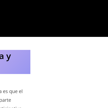
a y
a es que el
 parte