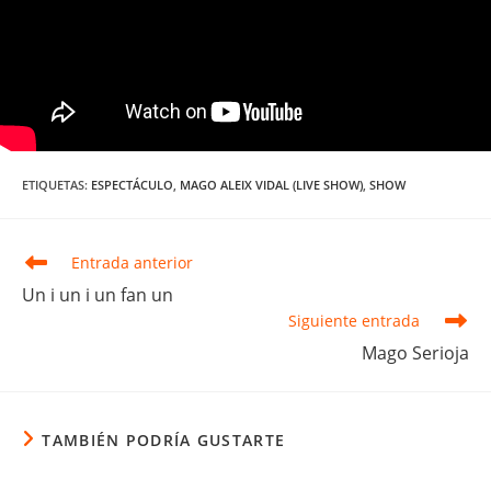
ETIQUETAS
:
ESPECTÁCULO
,
MAGO ALEIX VIDAL (LIVE SHOW)
,
SHOW
Leer
Entrada anterior
más
Un i un i un fan un
artículos
Siguiente entrada
Mago Serioja
TAMBIÉN PODRÍA GUSTARTE