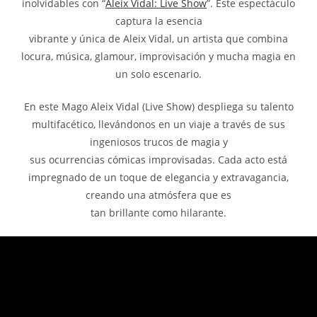
inolvidables con “
Aleix Vidal: Live Show
”. Este espectáculo
captura la esencia
vibrante y única de Aleix Vidal, un artista que combina
locura, música, glamour, improvisación y mucha magia en
un solo escenario.
En este Mago Aleix Vidal (Live Show) despliega su talento
multifacético, llevándonos en un viaje a través de sus
ingeniosos trucos de magia y
sus ocurrencias cómicas improvisadas. Cada acto está
impregnado de un toque de elegancia y extravagancia,
creando una atmósfera que es
tan brillante como hilarante.