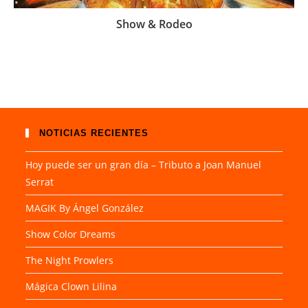
Show & Rodeo
NOTICIAS RECIENTES
Hoy puede ser un gran día – Tributo a Joan Manuel
Serrat
MAGIK By Ángel González
Show Color Dreams
The Night Prowlers
Mágica Clown Lilina