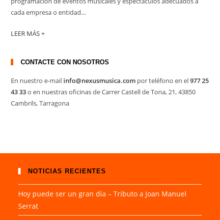
programación de eventos musicales y espectáculos adecuados a
cada empresa o entidad…
LEER MÁS +
CONTACTE CON NOSOTROS
En nuestro e-mail
info@nexusmusica.com
por teléfono en el
977 25
43 33
o en nuestras oficinas de Carrer Castell de Tona, 21, 43850
Cambrils, Tarragona
NOTICIAS RECIENTES
Hoy puede ser un gran día – Tributo a Joan Manuel
Serrat