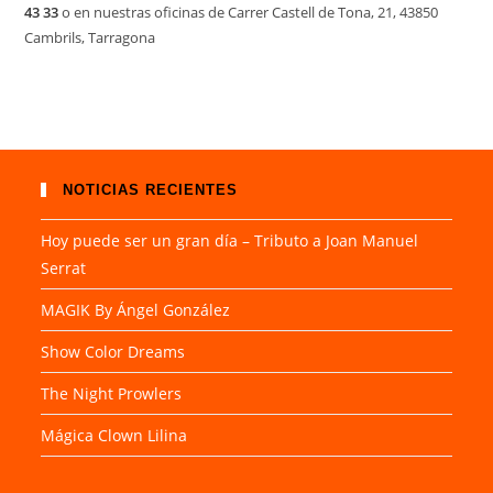
43 33
o en nuestras oficinas de Carrer Castell de Tona, 21, 43850
Cambrils, Tarragona
NOTICIAS RECIENTES
Hoy puede ser un gran día – Tributo a Joan Manuel
Serrat
MAGIK By Ángel González
Show Color Dreams
The Night Prowlers
Mágica Clown Lilina