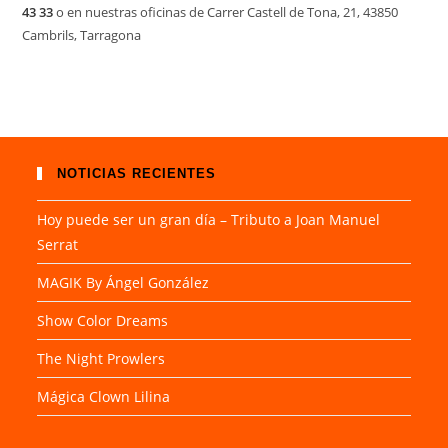
43 33
o en nuestras oficinas de Carrer Castell de Tona, 21, 43850
Cambrils, Tarragona
NOTICIAS RECIENTES
Hoy puede ser un gran día – Tributo a Joan Manuel
Serrat
MAGIK By Ángel González
Show Color Dreams
The Night Prowlers
Mágica Clown Lilina