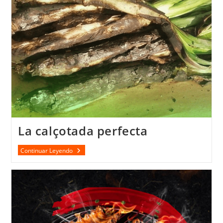
La calçotada perfecta
La
Continuar Leyendo
Calçotada
Perfecta