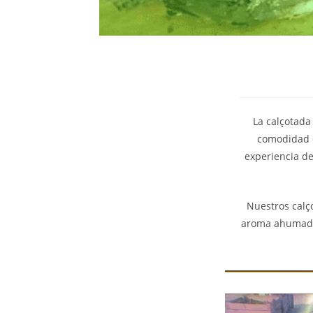
La calçotada
comodidad de
experiencia de
Nuestros calço
aroma ahumado q