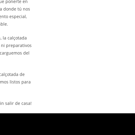
que ponerte en
da donde tú nos
ento especial,
ble.
, la calçotada
 ni preparativos
encarguemos del
calçotada de
mos listos para
n salir de casa!