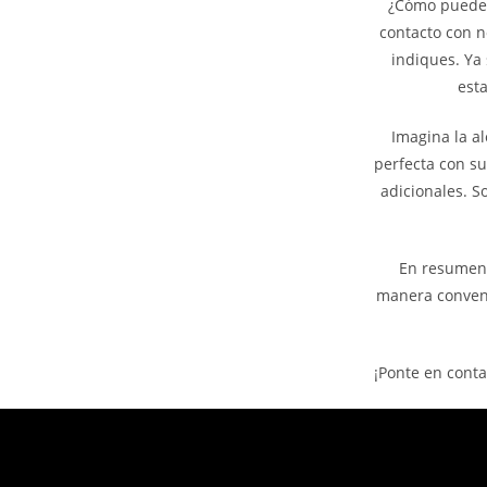
¿Cómo puedes 
contacto con n
indiques. Ya 
est
Imagina la al
perfecta con su
adicionales. S
En resumen,
manera conveni
¡Ponte en conta