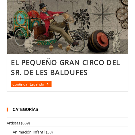
EL PEQUEÑO GRAN CIRCO DEL
SR. DE LES BALDUFES
EL
Continuar Leyendo
PEQUEÑO
GRAN
CIRCO
DEL
SR.
CATEGORÍAS
DE
LES
BALDUFES
Artistas
(669)
Animación Infantil
(38)