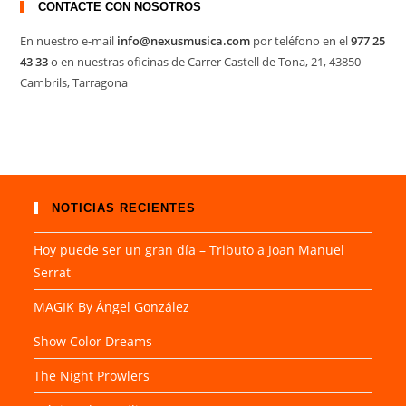
CONTACTE CON NOSOTROS
En nuestro e-mail
info@nexusmusica.com
por teléfono en el
977 25
43 33
o en nuestras oficinas de Carrer Castell de Tona, 21, 43850
Cambrils, Tarragona
NOTICIAS RECIENTES
Hoy puede ser un gran día – Tributo a Joan Manuel
Serrat
MAGIK By Ángel González
Show Color Dreams
The Night Prowlers