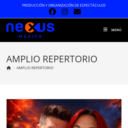
Ir
PRODUCCIÓN Y ORGANIZACIÓN DE ESPECTÁCULOS
al
contenido
MENÚ
AMPLIO REPERTORIO
>
AMPLIO REPERTORIO