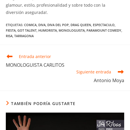
glamour, estilo, profesionalidad y sobre todo con la
diversión asegurada!.
ETIQUETAS
:
COMICA
,
DIVA
,
DIVA DEL POP
,
DRAG QUEEN
,
ESPECTACULO
,
FIESTA
,
GOT TALENT
,
HUMORISTA
,
MONOLOGUISTA
,
PARAMOUNT COMEDY
,
RISA
,
TARRAGONA
Leer
Entrada anterior
más
MONOLOGUISTA CARLITOS
artículos
Siguiente entrada
Antonio Moya
TAMBIÉN PODRÍA GUSTARTE