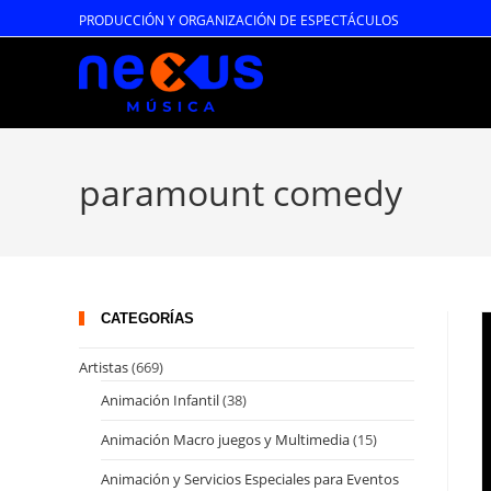
Ir
PRODUCCIÓN Y ORGANIZACIÓN DE ESPECTÁCULOS
al
contenido
paramount comedy
CATEGORÍAS
Artistas
(669)
Animación Infantil
(38)
Animación Macro juegos y Multimedia
(15)
Animación y Servicios Especiales para Eventos