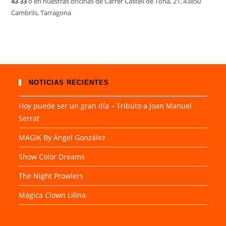
43 33
o en nuestras oficinas de Carrer Castell de Tona, 21, 43850
Cambrils, Tarragona
NOTICIAS RECIENTES
Hoy puede ser un gran día – Tributo a Joan Manuel
Serrat
MAGIK By Ángel González
Show Color Dreams
The Night Prowlers
Mágica Clown Lilina