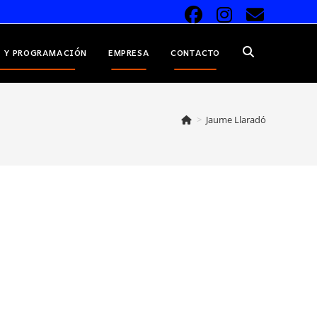
 Y PROGRAMACIÓN
EMPRESA
CONTACTO
ALTERNAR
BÚSQUEDA
>
Jaume Llaradó
DE
LA
WEB