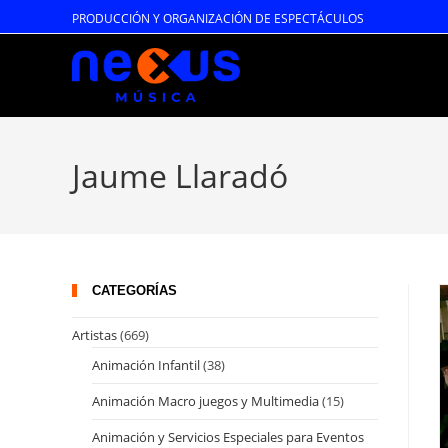
Ir
PRODUCCIÓN Y ORGANIZACIÓN DE ESPECTÁCULOS
al
contenido
Jaume Llaradó
CATEGORÍAS
Artistas
(669)
Animación Infantil
(38)
Animación Macro juegos y Multimedia
(15)
Animación y Servicios Especiales para Eventos