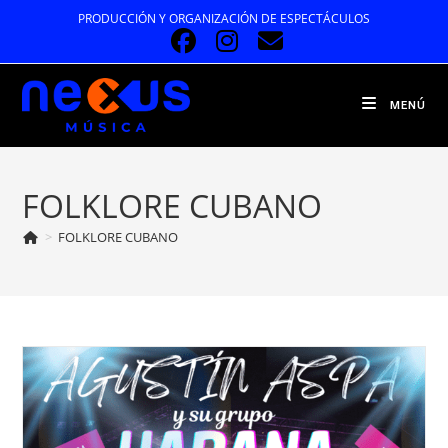
Ir
PRODUCCIÓN Y ORGANIZACIÓN DE ESPECTÁCULOS
al
contenido
MENÚ
FOLKLORE CUBANO
>
FOLKLORE CUBANO