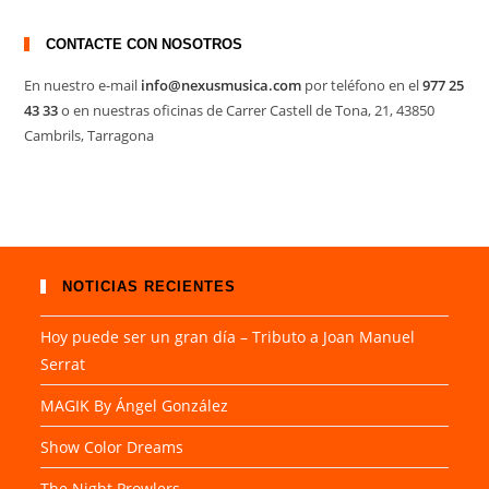
CONTACTE CON NOSOTROS
En nuestro e-mail
info@nexusmusica.com
por teléfono en el
977 25
43 33
o en nuestras oficinas de Carrer Castell de Tona, 21, 43850
Cambrils, Tarragona
NOTICIAS RECIENTES
Hoy puede ser un gran día – Tributo a Joan Manuel
Serrat
MAGIK By Ángel González
Show Color Dreams
The Night Prowlers