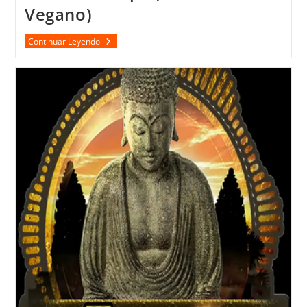
Vegano)
Zombie
Continuar Leyendo
Escape
(Exterminio
Vegano)