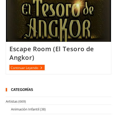
Escape Room (El Tesoro de
Angkor)
Escape
Continuar Leyendo
Room
(El
Tesoro
De
Angkor)
CATEGORÍAS
Artistas
(669)
Animación Infantil
(38)