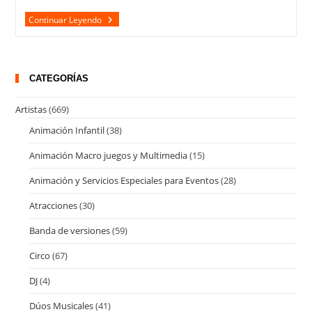
AGUSTIN
Continuar Leyendo
ASPA
Y
SU
GRUPO
HABANA
CATEGORÍAS
Artistas
(669)
Animación Infantil
(38)
Animación Macro juegos y Multimedia
(15)
Animación y Servicios Especiales para Eventos
(28)
Atracciones
(30)
Banda de versiones
(59)
Circo
(67)
DJ
(4)
Dúos Musicales
(41)