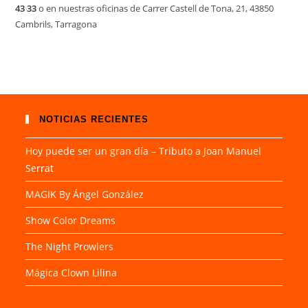
43 33
o en nuestras oficinas de Carrer Castell de Tona, 21, 43850
Cambrils, Tarragona
NOTICIAS RECIENTES
Hoy puede ser un gran día – Tributo a Joan Manuel
Serrat
MAGIK By Ángel González
Show Color Dreams
The Night Prowlers
Mágica Clown Lilina