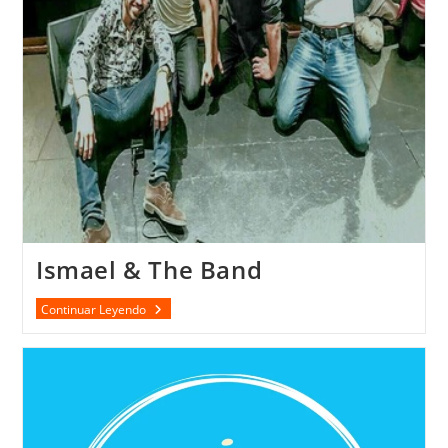
Ismael & The Band
Ismael
Continuar Leyendo
&
The
Band