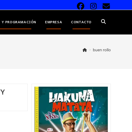
 Y PROGRAMACIÓN
EMPRESA
CONTACTO
ALTERNAR
BÚSQUEDA
>
buen rollo
DE
TY
LA
ARTY
WEB