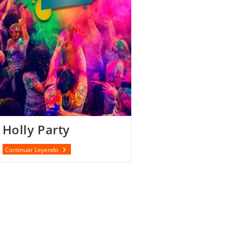
Holly Party
Holly
Continuar Leyendo
Party