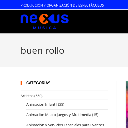
Ir
PRODUCCIÓN Y ORGANIZACIÓN DE ESPECTÁCULOS
al
contenido
buen rollo
CATEGORÍAS
Artistas
(669)
Animación Infantil
(38)
Animación Macro juegos y Multimedia
(15)
Animación y Servicios Especiales para Eventos