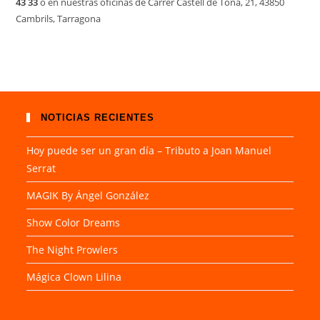
43 33
o en nuestras oficinas de Carrer Castell de Tona, 21, 43850
Cambrils, Tarragona
NOTICIAS RECIENTES
Hoy puede ser un gran día – Tributo a Joan Manuel
Serrat
MAGIK By Ángel González
Show Color Dreams
The Night Prowlers
Mágica Clown Lilina