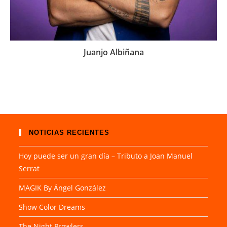
Juanjo Albiñana
NOTICIAS RECIENTES
Hoy puede ser un gran día – Tributo a Joan Manuel
Serrat
MAGIK By Ángel González
Show Color Dreams
The Night Prowlers