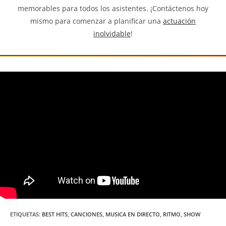
memorables para todos los asistentes. ¡Contáctenos hoy
mismo para comenzar a planificar una
actuación
inolvidable
!
ETIQUETAS
:
BEST HITS
,
CANCIONES
,
MUSICA EN DIRECTO
,
RITMO
,
SHOW