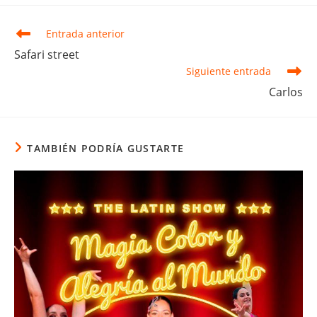
Leer
Entrada anterior
más
Safari street
artículos
Siguiente entrada
Carlos
TAMBIÉN PODRÍA GUSTARTE