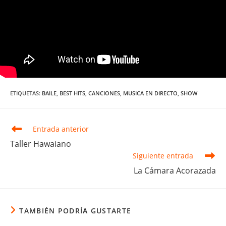
ETIQUETAS
:
BAILE
,
BEST HITS
,
CANCIONES
,
MUSICA EN DIRECTO
,
SHOW
Leer
Entrada anterior
más
Taller Hawaiano
artículos
Siguiente entrada
La Cámara Acorazada
TAMBIÉN PODRÍA GUSTARTE