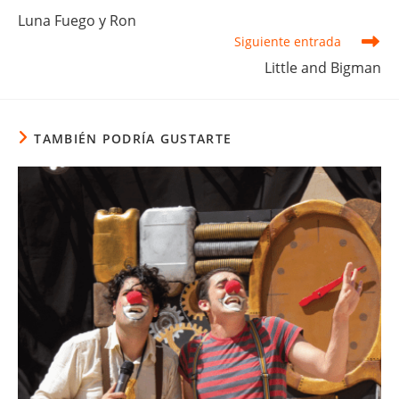
más
Luna Fuego y Ron
artículos
Siguiente entrada
Little and Bigman
TAMBIÉN PODRÍA GUSTARTE