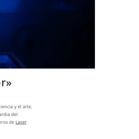
or»
encia y el arte,
ardia del
verso de
Laser