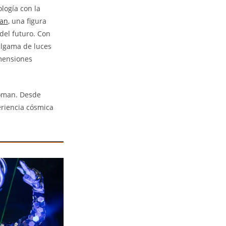
ología con la
an
, una figura
del futuro. Con
malgama de luces
imensiones
Woman. Desde
eriencia cósmica