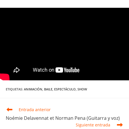
ETIQUETAS
:
ANIMACIÓN
,
BAILE
,
ESPECTÁCULO
,
SHOW
Leer
Entrada anterior
más
Noémie Delavennat et Norman Pena (Guitarra y voz)
artículos
Siguiente entrada