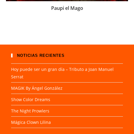
Paupi el Mago
NOTICIAS RECIENTES
Hoy puede ser un gran día – Tributo a Joan Manuel
Serrat
MAGIK By Ángel González
Show Color Dreams
The Night Prowlers
Mágica Clown Lilina