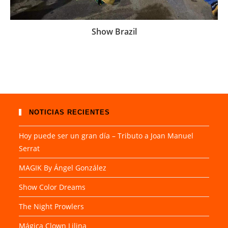
Show Brazil
NOTICIAS RECIENTES
Hoy puede ser un gran día – Tributo a Joan Manuel
Serrat
MAGIK By Ángel González
Show Color Dreams
The Night Prowlers
Mágica Clown Lilina