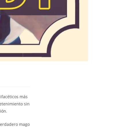
ifacéticos más
etenimiento sin
ión.
n verdadero mago