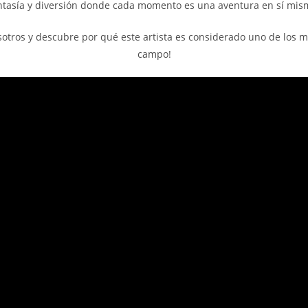
ntasía y diversión donde cada momento es una aventura en sí mis
sotros y descubre por qué este artista es considerado uno de los m
campo!