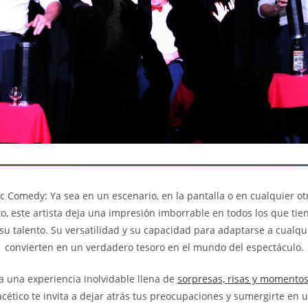
 Comedy: Ya sea en un escenario, en la pantalla o en cualquier o
, este artista deja una impresión imborrable en todos los que tien
su talento. Su versatilidad y su capacidad para adaptarse a cualqui
convierten en un verdadero tesoro en el mundo del espectáculo.
a una experiencia inolvidable llena de
sorpresas, risas y momento
facético te invita a dejar atrás tus preocupaciones y sumergirte e