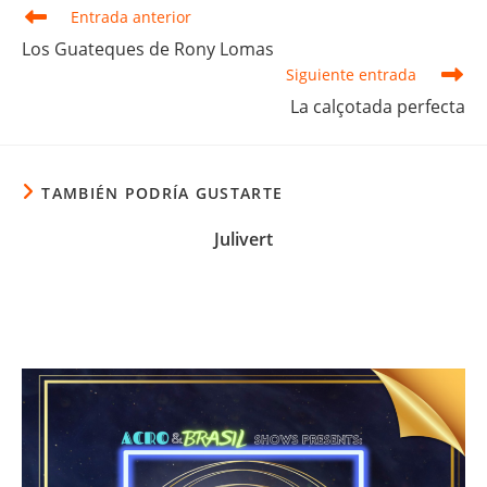
Leer
Entrada anterior
más
Los Guateques de Rony Lomas
artículos
Siguiente entrada
La calçotada perfecta
TAMBIÉN PODRÍA GUSTARTE
Julivert