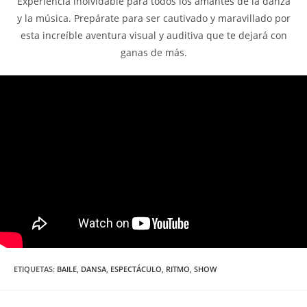
Experiencia inolvidable para todos los amantes de la danza
y la música. Prepárate para ser cautivado y maravillado por
esta increíble aventura visual y auditiva que te dejará con
ganas de más.
ETIQUETAS
:
BAILE
,
DANSA
,
ESPECTÁCULO
,
RITMO
,
SHOW