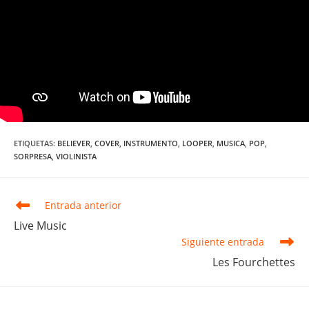
ETIQUETAS
:
BELIEVER
,
COVER
,
INSTRUMENTO
,
LOOPER
,
MUSICA
,
POP
,
SORPRESA
,
VIOLINISTA
Leer
Entrada anterior
más
Live Music
artículos
Siguiente entrada
Les Fourchettes