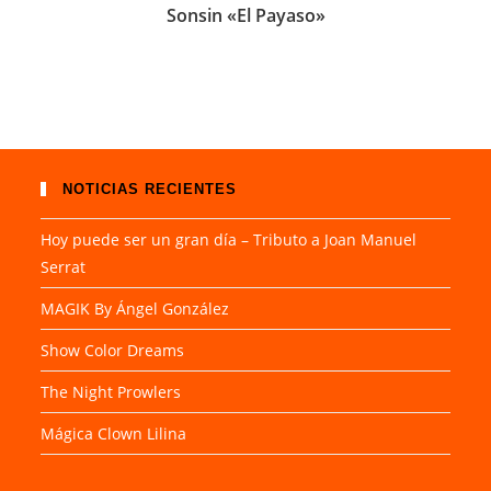
Sonsin «El Payaso»
NOTICIAS RECIENTES
Hoy puede ser un gran día – Tributo a Joan Manuel
Serrat
MAGIK By Ángel González
Show Color Dreams
The Night Prowlers
Mágica Clown Lilina