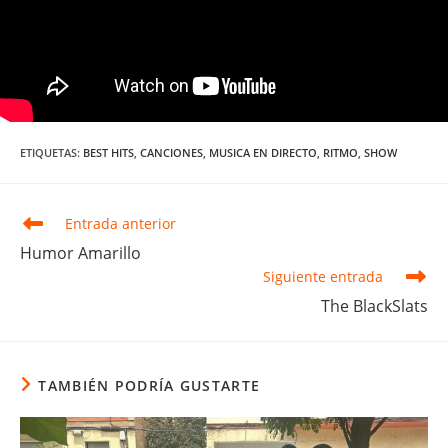
ETIQUETAS
:
BEST HITS
,
CANCIONES
,
MUSICA EN DIRECTO
,
RITMO
,
SHOW
Leer
Entrada anterior
más
Humor Amarillo
artículos
Siguiente entrada
The BlackSlats
TAMBIÉN PODRÍA GUSTARTE