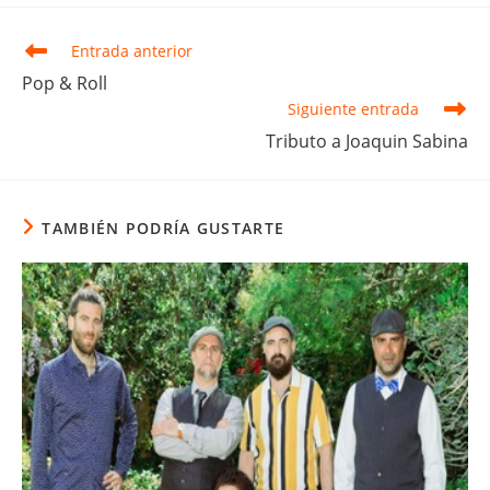
Leer
Entrada anterior
más
Pop & Roll
artículos
Siguiente entrada
Tributo a Joaquin Sabina
TAMBIÉN PODRÍA GUSTARTE