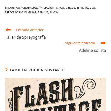
ETIQUETAS
:
ACROBACIAS
,
ANIMACION
,
CIRCO
,
CIRCUS
,
ESPECTÁCULO
,
ESPECTÁCULO FAMILIAR
,
FAMILIA
,
SHOW
Leer
Entrada anterior
más
Taller de Sprayografía
artículos
Siguiente entrada
Adeline solista
TAMBIÉN PODRÍA GUSTARTE