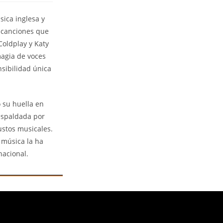
ica inglesa y
a canciones que
Coldplay y Katy
magia de voces
sibilidad única
 su huella en
respaldada por
ustos musicales.
 música la ha
nacional.