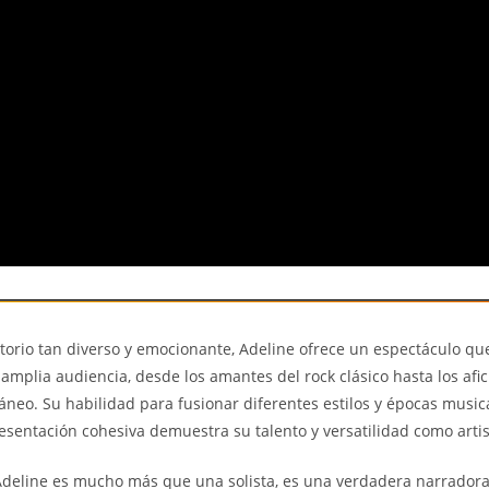
orio tan diverso y emocionante, Adeline ofrece un espectáculo que
amplia audiencia, desde los amantes del rock clásico hasta los afi
neo. Su habilidad para fusionar diferentes estilos y épocas music
esentación cohesiva demuestra su talento y versatilidad como artis
deline es mucho más que una solista, es una verdadera narradora 