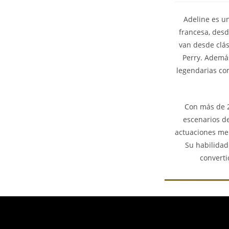
Adeline es u
francesa, desd
van desde clás
Perry. Además
legendarias co
Con más de 2
escenarios de
actuaciones mem
Su habilidad
converti