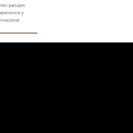
ntes paisajes
xperiencia y
rnacional.