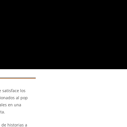
 satisface los
cionados al pop
ales en una
ta.
de historias a