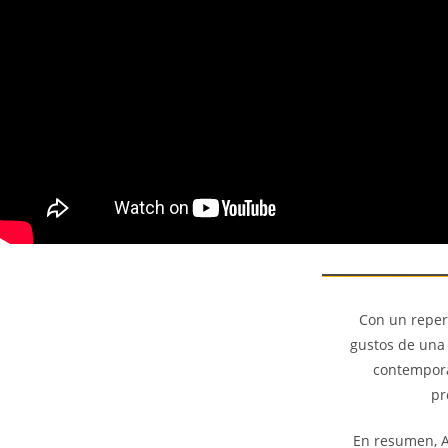
Con un repert
gustos de una 
contemporá
pr
En resumen, A