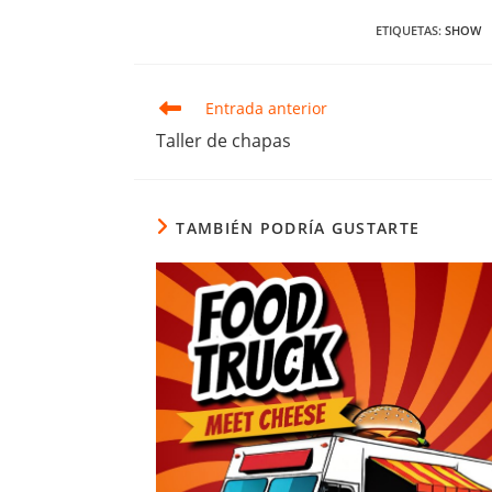
ETIQUETAS
:
SHOW
Leer
Entrada anterior
más
Taller de chapas
artículos
TAMBIÉN PODRÍA GUSTARTE