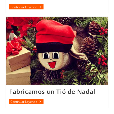
Tió
Continuar Leyendo
De
Nadal
Fabricamos un Tió de Nadal
Fabricamos
Continuar Leyendo
Un
Tió
De