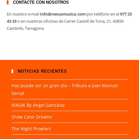
CONTACTE CON NOSOTROS
En nuestro e-mail
info@nexusmusica.com
por teléfono en el
977 25
43 33
o en nuestras oficinas de Carrer Castell de Tona, 21, 43850
Cambrils, Tarragona
NOTICIAS RECIENTES
Hoy puede ser un gran día – Tributo a Joan Manuel
Serrat
MAGIK By Ángel González
Show Color Dreams
The Night Prowlers