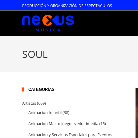
Ir
PRODUCCIÓN Y ORGANIZACIÓN DE ESPECTÁCULOS
al
contenido
SOUL
CATEGORÍAS
Artistas
(669)
Animación Infantil
(38)
Animación Macro juegos y Multimedia
(15)
Animación y Servicios Especiales para Eventos