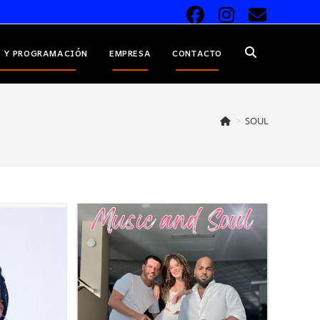
 Y PROGRAMACIÓN
EMPRESA
CONTACTO
ALTERNAR
BÚSQUEDA
>
SOUL
DE
LA
WEB