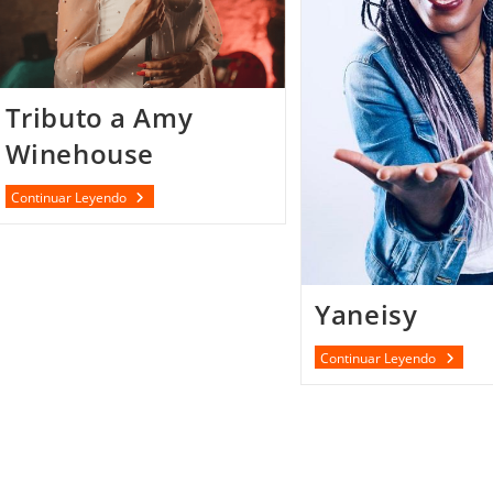
Tributo a Amy
Winehouse
Tributo
Continuar Leyendo
A
Amy
Winehouse
Yaneisy
Yaneisy
Continuar Leyendo