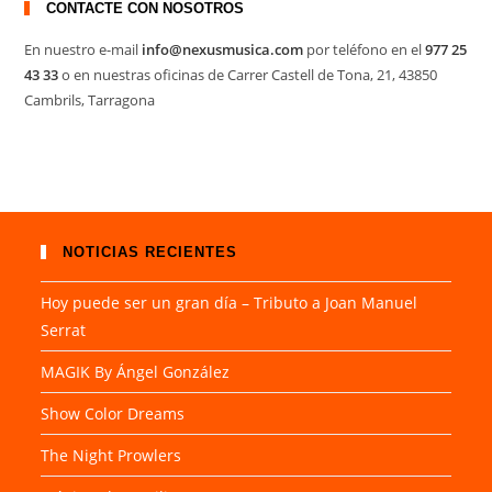
CONTACTE CON NOSOTROS
En nuestro e-mail
info@nexusmusica.com
por teléfono en el
977 25
43 33
o en nuestras oficinas de Carrer Castell de Tona, 21, 43850
Cambrils, Tarragona
NOTICIAS RECIENTES
Hoy puede ser un gran día – Tributo a Joan Manuel
Serrat
MAGIK By Ángel González
Show Color Dreams
The Night Prowlers