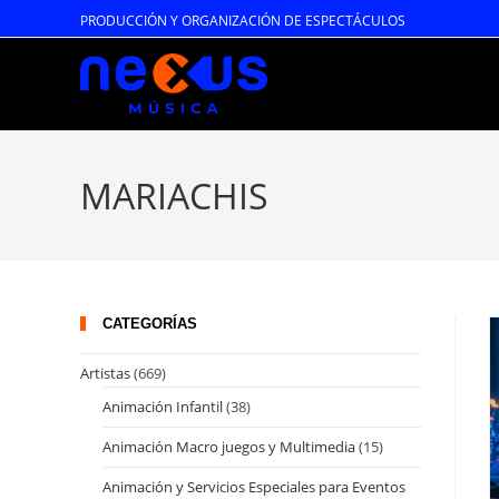
Ir
PRODUCCIÓN Y ORGANIZACIÓN DE ESPECTÁCULOS
al
contenido
MARIACHIS
CATEGORÍAS
Artistas
(669)
Animación Infantil
(38)
Animación Macro juegos y Multimedia
(15)
Animación y Servicios Especiales para Eventos