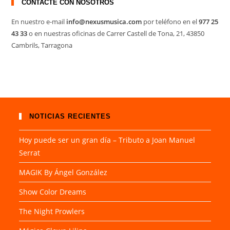
CONTACTE CON NOSOTROS
En nuestro e-mail
info@nexusmusica.com
por teléfono en el
977 25
43 33
o en nuestras oficinas de Carrer Castell de Tona, 21, 43850
Cambrils, Tarragona
NOTICIAS RECIENTES
Hoy puede ser un gran día – Tributo a Joan Manuel
Serrat
MAGIK By Ángel González
Show Color Dreams
The Night Prowlers