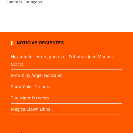
Cambrils, Tarragona
NOTICIAS RECIENTES
Hoy puede ser un gran día – Tributo a Joan Manuel
Serrat
MAGIK By Ángel González
Show Color Dreams
The Night Prowlers
Mágica Clown Lilina