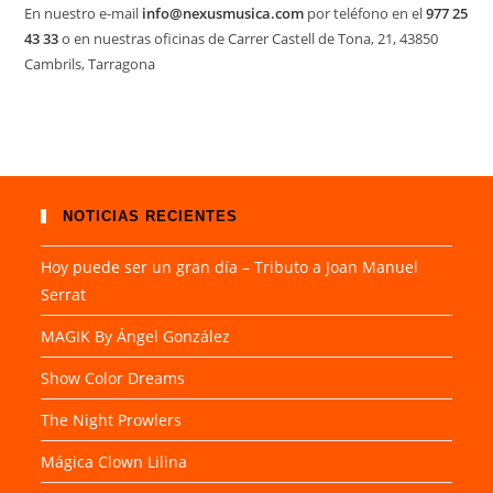
En nuestro e-mail
info@nexusmusica.com
por teléfono en el
977 25
43 33
o en nuestras oficinas de Carrer Castell de Tona, 21, 43850
Cambrils, Tarragona
NOTICIAS RECIENTES
Hoy puede ser un gran día – Tributo a Joan Manuel
Serrat
MAGIK By Ángel González
Show Color Dreams
The Night Prowlers
Mágica Clown Lilina