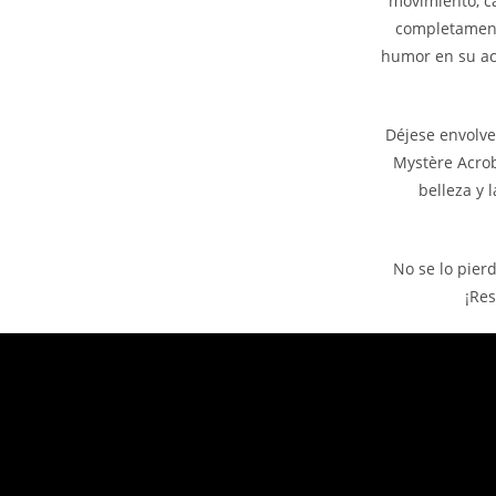
movimiento, ca
completament
humor en su act
Déjese envolve
Mystère Acrob
belleza y 
No se lo pier
¡Res