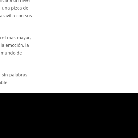
ncia a un nivel
 una pizca de
aravilla con sus
a el más mayor,
la emoción, la
un mundo de
 sin palabras.
able!