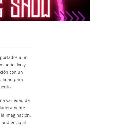
sportados a un
nsueño. Ivo y
ación con un
bilidad para
mento.
una variedad de
erdaderamente
la imaginación.
 audiencia al