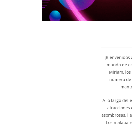
¡Bienvenidos 
mundo de equ
Miriam, los
número de e
mante
A lo largo del
atracciones 
asombrosas, ll
Los malabare