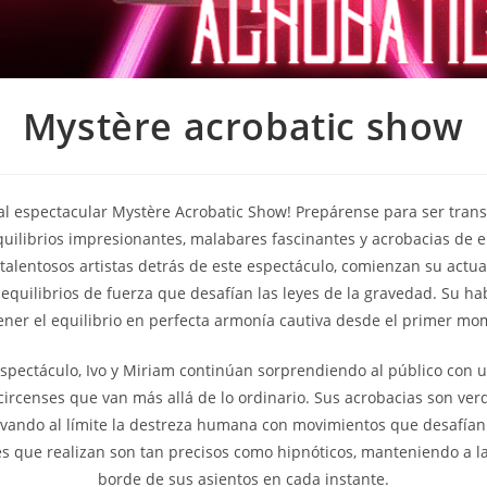
Mystère acrobatic show
al espectacular Mystère Acrobatic Show! Prepárense para ser tran
ilibrios impresionantes, malabares fascinantes y acrobacias de e
 talentosos artistas detrás de este espectáculo, comienzan su actu
quilibrios de fuerza que desafían las leyes de la gravedad. Su ha
ner el equilibrio en perfecta armonía cautiva desde el primer mo
 espectáculo, Ivo y Miriam continúan sorprendiendo al público con 
circenses que van más allá de lo ordinario. Sus acrobacias son v
evando al límite la destreza humana con movimientos que desafían 
s que realizan son tan precisos como hipnóticos, manteniendo a la
borde de sus asientos en cada instante.