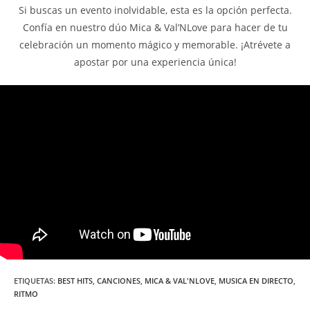
Si buscas un evento inolvidable, esta es la opción perfecta.
Confía en nuestro dúo Mica & Val’NLove para hacer de tu
celebración un momento mágico y memorable. ¡Atrévete a
apostar por una experiencia única!
ETIQUETAS
:
BEST HITS
,
CANCIONES
,
MICA & VAL'NLOVE
,
MUSICA EN DIRECTO
,
RITMO