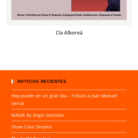
Cía Alboreá
NOTICIAS RECIENTES
Hoy puede ser un gran día – Tributo a Joan Manuel
Serrat
MAGIK By Ángel González
Show Color Dreams