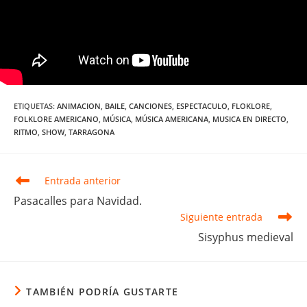
ETIQUETAS
:
ANIMACION
,
BAILE
,
CANCIONES
,
ESPECTACULO
,
FLOKLORE
,
FOLKLORE AMERICANO
,
MÚSICA
,
MÚSICA AMERICANA
,
MUSICA EN DIRECTO
,
RITMO
,
SHOW
,
TARRAGONA
Leer
Entrada anterior
más
Pasacalles para Navidad.
artículos
Siguiente entrada
Sisyphus medieval
TAMBIÉN PODRÍA GUSTARTE