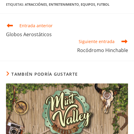
ETIQUETAS
:
ATRACCIÓNES
,
ENTRETENIMIENTO
,
EQUIPOS
,
FUTBOL
Leer
Entrada anterior
más
Globos Aerostáticos
artículos
Siguiente entrada
Rocódromo Hinchable
TAMBIÉN PODRÍA GUSTARTE