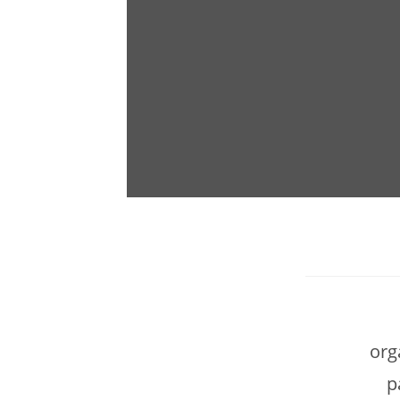
org
p