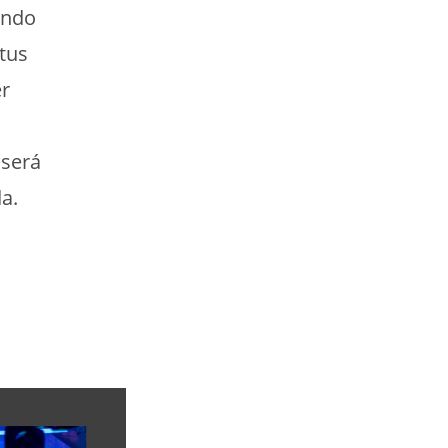
ando
tus
er
 será
a.