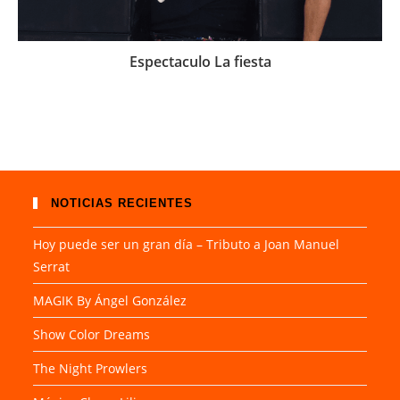
Espectaculo La fiesta
NOTICIAS RECIENTES
Hoy puede ser un gran día – Tributo a Joan Manuel
Serrat
MAGIK By Ángel González
Show Color Dreams
The Night Prowlers