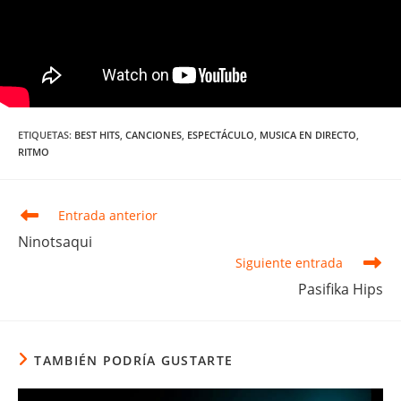
ETIQUETAS
:
BEST HITS
,
CANCIONES
,
ESPECTÁCULO
,
MUSICA EN DIRECTO
,
RITMO
Leer
Entrada anterior
más
Ninotsaqui
artículos
Siguiente entrada
Pasifika Hips
TAMBIÉN PODRÍA GUSTARTE